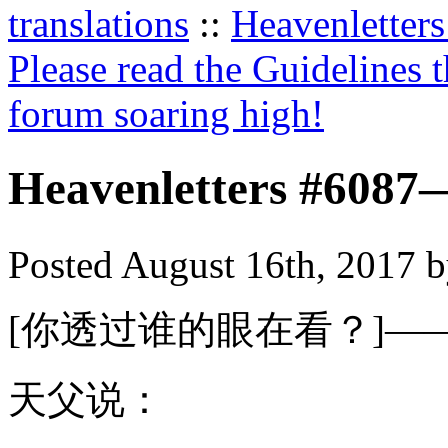
translations
::
Heavenletters
Please read the Guidelines 
forum soaring high!
Heavenletters 
Posted August 16th, 2017 b
[你透过谁的眼在看？]——
天父说：