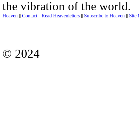
the vibration of the world.
Heaven
||
Contact
||
Read Heavenletters
||
Subscribe to Heaven
||
Site
© 2024