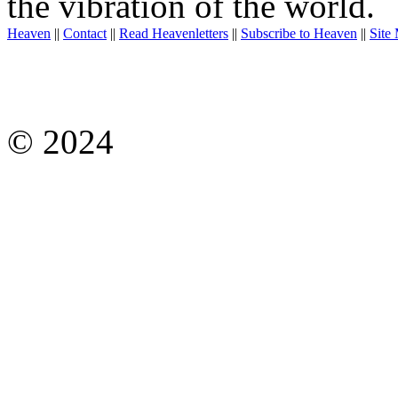
the vibration of the world.
Heaven
||
Contact
||
Read Heavenletters
||
Subscribe to Heaven
||
Site
© 2024