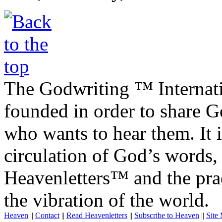
The Godwriting ™ Internat
founded in order to share 
who wants to hear them. It i
circulation of God’s words,
Heavenletters™ and the prac
the vibration of the world.
Heaven
||
Contact
||
Read Heavenletters
||
Subscribe to Heaven
||
Site