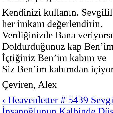
Kendinizi kullanın. Sevgili
her imkanı değerlendirin.
Verdiğinizde Bana veriyors
Doldurduğunuz kap Ben’im
İçtiğiniz Ben’im kabım ve
Siz Ben’im kabımdan içiyo
Çeviren, Alex
‹ Heavenletter # 5439 Sevgi
İnsanoğlunun Kalbinde Düş